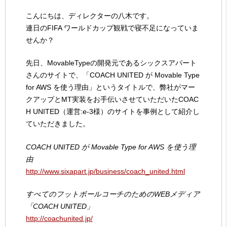
こんにちは、ディレクターの八木です。
連日のFIFA ワールドカップ観戦で寝不足になっていま
せんか？
先日、MovableTypeの開発元であるシックスアパート
さんのサイトで、「COACH UNITED が Movable Type
for AWS を使う理由」というタイトルで、弊社がマー
クアップとMT実装をお手伝いさせていただいたCOAC
H UNITED（運営:e-3様）のサイトを事例として紹介し
ていただきました。
COACH UNITED が Movable Type for AWS を使う理
由
http://www.sixapart.jp/business/coach_united.html
すべてのフットボールコーチのためのWEBメディア
「COACH UNITED」
http://coachunited.jp/