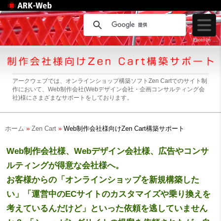
Web制作のアークウェ
ブ
Photo by ....
アークウェブでは、オンラインショップ構築ソフトZen Cartでのサイト制
作において、Web制作会社(Webデザイン会社・企画コンサルティング会
社)様にさまざまなサポートをしております。
ホーム
»
Zen Cart
»
Web制作会社様向けZen Cart構築サポート
Web制作会社様、Webデザイン会社様、広告やコンサ
ルティングが得意な会社様へ。
お客様からの「
オンラインショップを新規構築した
い
」「
運営中のECサイトのカスタマイズや乗り換えを
考えているんだけど
」といった依頼を逃していません