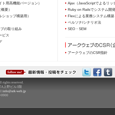
模サイト用高機能バージョン）
Ajax（JavaScriptでよるリッ
表（概要）
Ruby on Railsでシステム開
イルショップ構築用）
Flexによる業務システム構築
ペルソナ/シナリオ法
ウェブの取り組み
SEO・SEM
サービス
グ
アークウェブのCSR指針
 rights reserved.
INZA上野ビル3階
l:
info@ark-web.jp
 +0900