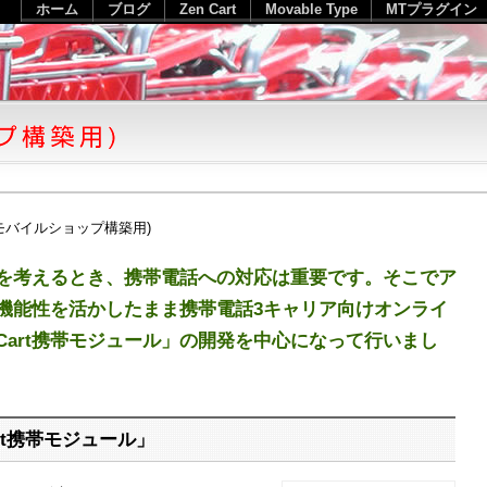
ホーム
ブログ
Zen Cart
Movable Type
MTプラグイン
版(モバイルショップ構築用)
を考えるとき、携帯電話への対応は重要です。そこでア
の高機能性を活かしたまま
携帯電話3キャリア向けオンライ
 Cart携帯モジュール
」の開発を中心になって行いまし
art携帯モジュール」