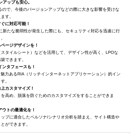
ジョンアップも安心。
しているので、今後のバージョンアップなどの際に大きな影響を受けな
えます。
すぐに対応可能！
、プログラムに新たな脆弱性が発生した際にも、セキュリティ対応を迅速に行
）。
るページデザインを！
（スタイルシート）などを活用して、デザイン性が高く、LPOな
構築できます。
RIAインタフェースも！
）を使い、魅力あるRIA（リッチインターネットアプリケーション）的イン
ます。
向上カスタマイズ！
ィを高め、脱落を防ぐためのカスタマイズをすることができま
アウトの最適化を！
ップに適合したペルソナ/シナリオ分析を踏まえ、サイト構造や
ことができます。