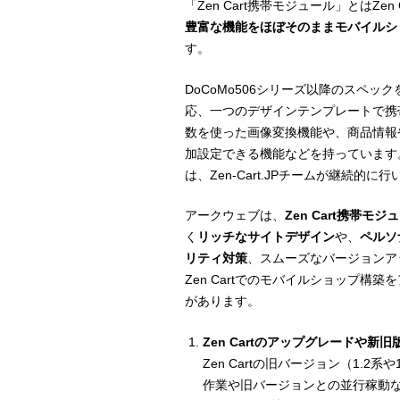
「Zen Cart携帯モジュール」とはZe
豊富な機能をほぼそのままモバイルシ
す。
DoCoMo506シリーズ以降のスペック
応、一つのデザインテンプレートで携
数を使った画像変換機能や、商品情報
加設定できる機能などを持っています
は、Zen-Cart.JPチームが継続的に
アークウェブは、
Zen Cart携帯
く
リッチなサイトデザイン
や、
ペルソ
リティ対策
、スムーズなバージョンア
Zen Cartでのモバイルショップ
があります。
Zen Cartのアップグレードや新
Zen Cartの旧バージョン（1.
作業や旧バージョンとの並行稼動