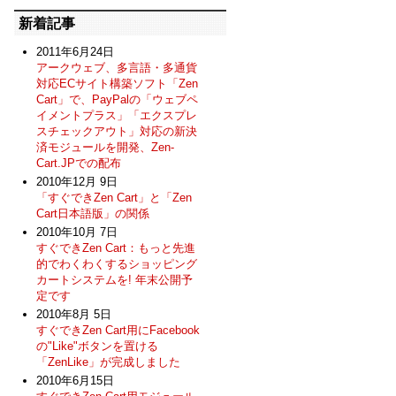
新着記事
2011年6月24日
アークウェブ、多言語・多通貨
対応ECサイト構築ソフト「Zen
Cart」で、PayPalの「ウェブペ
イメントプラス」「エクスプレ
スチェックアウト」対応の新決
済モジュールを開発、Zen-
Cart.JPでの配布
2010年12月 9日
「すぐできZen Cart」と「Zen
Cart日本語版」の関係
2010年10月 7日
すぐできZen Cart：もっと先進
的でわくわくするショッピング
カートシステムを! 年末公開予
定です
2010年8月 5日
すぐできZen Cart用にFacebook
の"Like"ボタンを置ける
「ZenLike」が完成しました
2010年6月15日