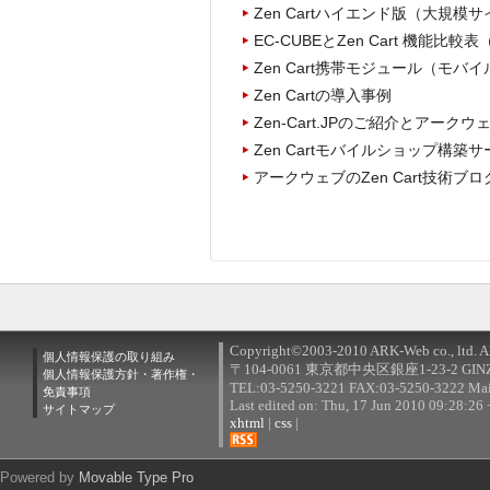
Zen Cartハイエンド版（大規
EC-CUBEとZen Cart 機能比較
Zen Cart携帯モジュール（モバ
Zen Cartの導入事例
Zen-Cart.JPのご紹介とアーク
Zen Cartモバイルショップ構築
アークウェブのZen Cart技術ブロ
Copyright©2003-2010 ARK-Web co., ltd. All
個人情報保護の取り組み
〒104-0061 東京都中央区銀座1-23-2 G
個人情報保護方針・著作権・
TEL:03-5250-3221 FAX:03-5250-3222 Mai
免責事項
Last edited on: Thu, 17 Jun 2010 09:28:26
サイトマップ
xhtml
|
css
|
RSS
Powered by
Movable Type Pro