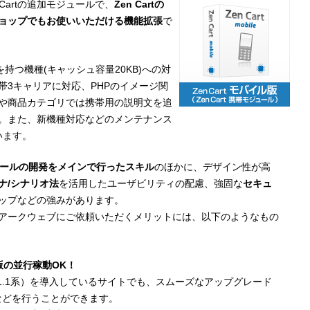
n Cartの追加モジュールで、
Zen Cartの
ョップでもお使いいただける機能拡張
で
を持つ機種(キャッシュ容量20KB)への対
帯3キャリアに対応、PHPのイメージ関
や商品カテゴリでは携帯用の説明文を追
。また、新機種対応などのメンテナンス
行います。
モジュールの開発をメインで行ったスキル
のほかに、デザイン性が高
ナ/シナリオ法
を活用したユーザビリティの配慮、強固な
セキュ
ップなどの強みがあります。
構築をアークウェブにご依頼いただくメリットには、以下のようなもの
旧版の並行稼動OK！
2系や1.1系）を導入しているサイトでも、スムーズなアップグレード
などを行うことができます。