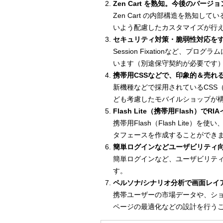
Zen Cart を熟知。今後のバー
Zen Cart の内部構造を熟知
いよう配慮したカスタマイズが行
セキュリティ対策・脆弱性対応を
Session Fixationなど
います（別途保守契約が必要です
携帯用CSSなどで、印象的＆売れ
新機種などで採用されているCSS
ども考慮したモバイルショップが
Flash Lite（携帯用Flash）で
携帯用Flash（Flash Lite
タフェースを作成することができ
簡単ログインなどユーザビリティ
簡単ログインなど、ユーザビリテ
す。
ペルソナ/シナリオ分析で画面レイ
携帯ユーザーの市場データや、ショ
ページの最適化などの設計を行う