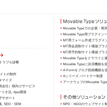
Movable Typeでの企業・
Movable Type用プラグイン
MT用フォーム作成プラグイン A
MT用会員制サイト構築プラグイ
MT用予約制サイト構築プラグイン
Movable Typeをクラウドと連携 A
, トラブル診断
Movable Typeに決済機能を追加
A-Formをブログ投稿機能を追加 A
Cサイトの制作
Aシリーズ パートナー制度
スタマイズ
アークウェブのMovable Ty
・企画会社）様向けサービス
ナリオ法, Ajax開発
保守サポート
, SEO・SEM
NPO・NGOのウェブサイト