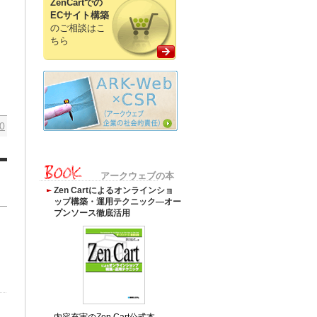
ZenCartでの
ECサイト構築
のご相談はこ
ちら
0
アークウェブの本
Zen Cartによるオンラインショ
ップ構築・運用テクニック―オー
プンソース徹底活用
内容充実のZen Cart公式本