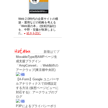
Web 2.0時代の企業サイトの構
築・運用などの戦略を考える
「Web屋の本」 (技術評論社)
を、中野・安藤が執筆しまし
た。
続きを読む
新着はてブ
MovableType用AMPページ生
成支援プラグイン
「AmpConvert」：Web制作の
アークウェブ(東京都中央区)
【A-Form】Google ユニバーサ
ルアナリティクスで目標設定
する方法 (仮想ページビューに
対応する) : アークウェブのブ
ログ
P3Pによるプライバシーポリ