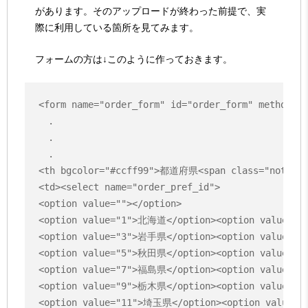
があります。そのアップロードが終わった前提で、実
際に利用している箇所を見てみます。
フォームの方は↓このように作っておきます。
<form name="order_form" id="order_form" method="p
　.

　.

　.

<th bgcolor="#ccff99">都道府県<span class="notnull
<td><select name="order_pref_id">

<option value=""></option>

<option value="1">北海道</option><option value="2
<option value="3">岩手県</option><option value="4
<option value="5">秋田県</option><option value="6
<option value="7">福島県</option><option value="8
<option value="9">栃木県</option><option value="1
<option value="11">埼玉県</option><option value="