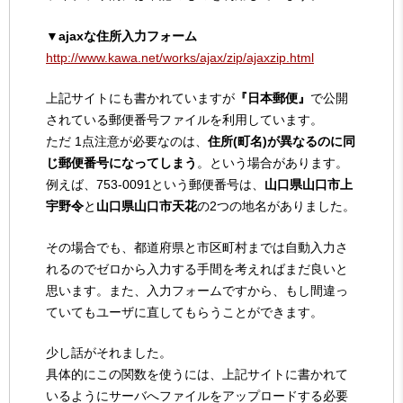
▼ajaxな住所入力フォーム
http://www.kawa.net/works/ajax/zip/ajaxzip.html
上記サイトにも書かれていますが
『日本郵便』
で公開
されている郵便番号ファイルを利用しています。
ただ 1点注意が必要なのは、
住所(町名)が異なるのに同
じ郵便番号になってしまう
。という場合があります。
例えば、753-0091という郵便番号は、
山口県山口市上
宇野令
と
山口県山口市天花
の2つの地名がありました。
その場合でも、都道府県と市区町村までは自動入力さ
れるのでゼロから入力する手間を考えればまだ良いと
思います。また、入力フォームですから、もし間違っ
ていてもユーザに直してもらうことができます。
少し話がそれました。
具体的にこの関数を使うには、上記サイトに書かれて
いるようにサーバへファイルをアップロードする必要