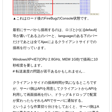
▲これはロード後のFireBugのConsole状態です。
最初にサーバから描画するのは、ロゴと(+)(-)[default]
等が書いてある上のバーと、languageのある下のバー
だけであとは全てAjaxによるクライアントサイドでの
描画を行っています。
WindowsXP+IE7(CPU 2.8GHz, MEM 1GB)で描画に10
秒程度を要します。
# 転送速度の問題が若干あるかもしれません...
クライアントサイドの描画時間が気になるところです
が、サーバ側はAPIを用意してクライアントからAPIを
利用して画面描画を行い、ドラッグ＆ドロップで配置
が変わったらそれもAPIでサーバに通知する。
というような作業切り分けをしておくと、サーバ側はA