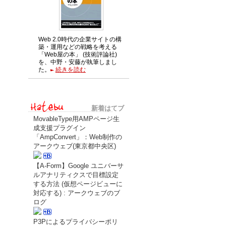
Web 2.0時代の企業サイトの構
築・運用などの戦略を考える
「Web屋の本」 (技術評論社)
を、中野・安藤が執筆しまし
た。
続きを読む
新着はてブ
MovableType用AMPページ生
成支援プラグイン
「AmpConvert」：Web制作の
アークウェブ(東京都中央区)
【A-Form】Google ユニバーサ
ルアナリティクスで目標設定
する方法 (仮想ページビューに
対応する) : アークウェブのブ
ログ
P3Pによるプライバシーポリ