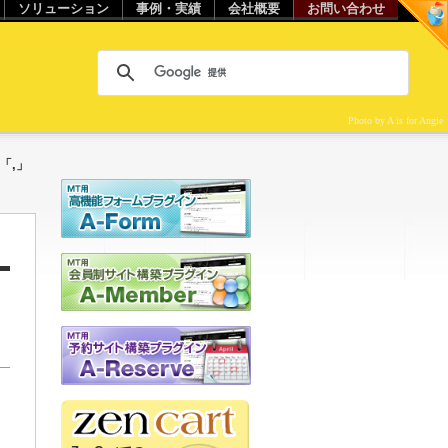
ソリューション
事例・実績
会社概要
お問い合わせ
Photo by A is for Angie
で「,」