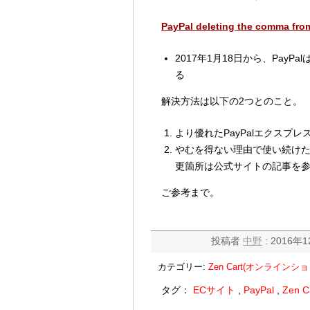
PayPal deleting the comma fro
2017年1月18日から、Pay
る
解決方法は以下の2つとのこと。
より優れたPayPalエクスプ
やむを得ない理由で使い続けたい
更箇所は公式サイトの記事を
ご参考まで。
投稿者
中野
: 2016年1
カテゴリー:
Zen Cart(オンラインシ
タグ：
ECサイト
,
PayPal
,
Zen C