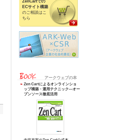
ZenCartでの
ECサイト構築
のご相談はこ
ちら
アークウェブの本
Zen Cartによるオンラインショ
ップ構築・運用テクニック―オー
プンソース徹底活用
内容充実のZen Cart公式本