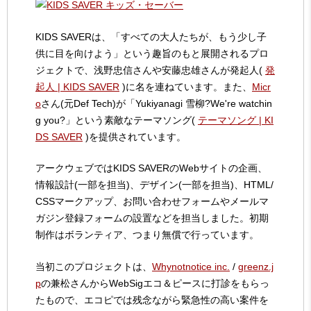
KIDS SAVERは、「すべての大人たちが、もう少し子
供に目を向けよう」という趣旨のもと展開されるプロ
ジェクトで、浅野忠信さんや安藤忠雄さんが発起人(
発
起人 | KIDS SAVER
)に名を連ねています。また、
Micr
o
さん(元Def Tech)が「Yukiyanagi 雪柳?We're watchin
g you?」という素敵なテーマソング(
テーマソング | KI
DS SAVER
)を提供されています。
アークウェブではKIDS SAVERのWebサイトの企画、
情報設計(一部を担当)、デザイン(一部を担当)、HTML/
CSSマークアップ、お問い合わせフォームやメールマ
ガジン登録フォームの設置などを担当しました。初期
制作はボランティア、つまり無償で行っています。
当初このプロジェクトは、
Whynotnotice inc.
/
greenz.j
p
の兼松さんからWebSigエコ＆ピースに打診をもらっ
たもので、エコピでは残念ながら緊急性の高い案件を