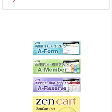
ク?
ZenCartでの