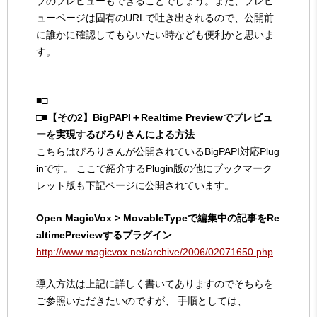
ブのプレビューもできることでしょう。また、プレビ
ューページは固有のURLで吐き出されるので、公開前
に誰かに確認してもらいたい時なども便利かと思いま
す。
■□
□■【その2】BigPAPI＋Realtime Previewでプレビュ
ーを実現するぴろりさんによる方法
こちらはぴろりさんが公開されているBigPAPI対応Plug
inです。 ここで紹介するPlugin版の他にブックマーク
レット版も下記ページに公開されています。
Open MagicVox > MovableTypeで編集中の記事をRe
altimePreviewするプラグイン
http://www.magicvox.net/archive/2006/02071650.php
導入方法は上記に詳しく書いてありますのでそちらを
ご参照いただきたいのですが、 手順としては、