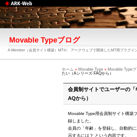
Web制作のアークウェ
ブ
Movable Typeブログ
A-Member（会員サイト構築）MTや、アークウェブで開発したMT用プラグイン「A-Fo
ホーム
»
Movable Type
»
Movable Type
たい（Aシリーズ FAQから）
会員制サイトでユーザーの「
AQから）
Movable Type用会員制サイト構
録しました。
会員の「年齢」を登録し、自動的に
示するには？ という内容です。