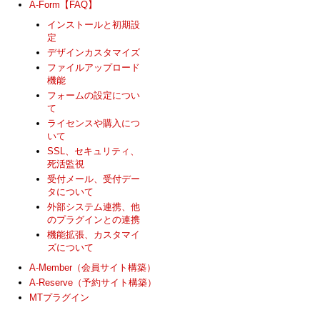
A-Form【FAQ】
インストールと初期設
定
デザインカスタマイズ
ファイルアップロード
機能
フォームの設定につい
て
ライセンスや購入につ
いて
SSL、セキュリティ、
死活監視
受付メール、受付デー
タについて
外部システム連携、他
のプラグインとの連携
機能拡張、カスタマイ
ズについて
A-Member（会員サイト構築）
A-Reserve（予約サイト構築）
MTプラグイン