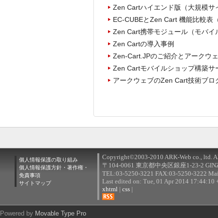
Zen Cartハイエンド版（大規
EC-CUBEとZen Cart 機能比較
Zen Cart携帯モジュール（モバ
Zen Cartの導入事例
Zen-Cart.JPのご紹介とアーク
Zen Cartモバイルショップ構築
アークウェブのZen Cart技術ブロ
Copyright©2003-2010 ARK-Web co., ltd. All
個人情報保護の取り組み
〒104-0061 東京都中央区銀座1-23-2 G
個人情報保護方針・著作権・
TEL:03-5250-3221 FAX:03-5250-3222 Mai
免責事項
Last edited on: Tue, 01 Apr 2014 17:44:10
サイトマップ
xhtml
|
css
|
RSS
Powered by
Movable Type Pro