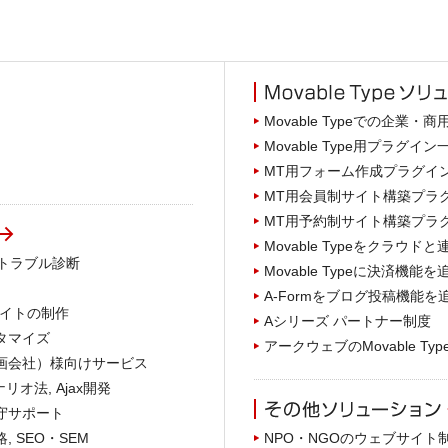
Movable Typeでの企業・
Movable Type用プラグイン
MT用フォーム作成プラグイン A
MT用会員制サイト構築プラグイ
MT用予約制サイト構築プラグイン
Movable Typeをクラウドと連携 A
, トラブル診断
Movable Typeに決済機能を追加
A-Formをブログ投稿機能を追加 A
Cサイトの制作
Aシリーズ パートナー制度
スタマイズ
アークウェブのMovable Ty
・企画会社）様向けサービス
ナリオ法, Ajax開発
保守サポート
, SEO・SEM
NPO・NGOのウェブサイト