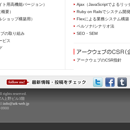
模サイト用高機能バージョン）
Ajax（JavaScriptでよるリッ
表（概要）
Ruby on Railsでシステム開
イルショップ構築用）
Flexによる業務システム構築
ペルソナ/シナリオ法
ウェブの取り組み
SEO・SEM
サービス
グ
アークウェブのCSR指針
 rights reserved.
INZA上野ビル3階
l:
info@ark-web.jp
 +0900