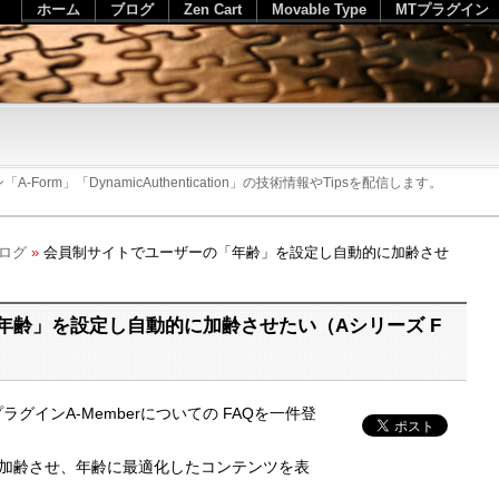
ホーム
ブログ
Zen Cart
Movable Type
MTプラグイン
rm」「DynamicAuthentication」の技術情報やTipsを配信します。
ブログ
»
会員制サイトでユーザーの「年齢」を設定し自動的に加齢させ
年齢」を設定し自動的に加齢させたい（Aシリーズ F
築プラグインA-Memberについての FAQを一件登
加齢させ、年齢に最適化したコンテンツを表