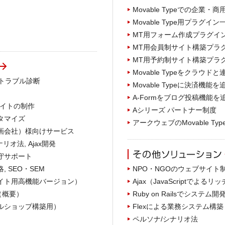
Movable Typeでの企業・
Movable Type用プラグイン
MT用フォーム作成プラグイン A
MT用会員制サイト構築プラグイ
MT用予約制サイト構築プラグイン
Movable Typeをクラウドと連携 A
, トラブル診断
Movable Typeに決済機能を追加
A-Formをブログ投稿機能を追加 A
Cサイトの制作
Aシリーズ パートナー制度
スタマイズ
アークウェブのMovable Ty
・企画会社）様向けサービス
ナリオ法, Ajax開発
保守サポート
, SEO・SEM
NPO・NGOのウェブサイト
模サイト用高機能バージョン）
Ajax（JavaScriptでよるリッ
表（概要）
Ruby on Railsでシステム開
イルショップ構築用）
Flexによる業務システム構築
ペルソナ/シナリオ法