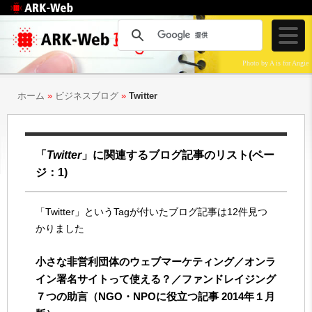
Web制作のアークウェ
ブ
Photo by A is for Angie
ホーム
»
ビジネスブログ
»
Twitter
「
Twitter
」に関連するブログ記事のリスト
(ペー
ジ：1)
「Twitter」というTagが付いたブログ記事は12件見つ
かりました
小さな非営利団体のウェブマーケティング／オンラ
イン署名サイトって使える？／ファンドレイジング
７つの助言（NGO・NPOに役立つ記事 2014年１月