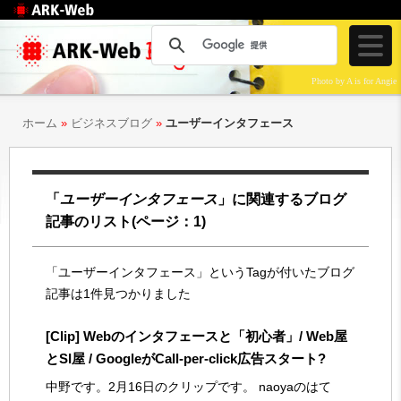
Web制作のアークウェ
ブ
Photo by A is for Angie
ホーム
»
ビジネスブログ
»
ユーザーインタフェース
「
ユーザーインタフェース
」に関連するブログ
記事のリスト
(ページ：1)
「ユーザーインタフェース」というTagが付いたブログ
記事は1件見つかりました
[Clip] Webのインタフェースと「初心者」/ Web屋
とSI屋 / GoogleがCall-per-click広告スタート?
中野です。2月16日のクリップです。 naoyaのはて